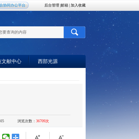
合协同办公平台
后台管理
|
邮箱
|
加入收藏
技文献中心
西部光源
05
浏览次数：
36709次